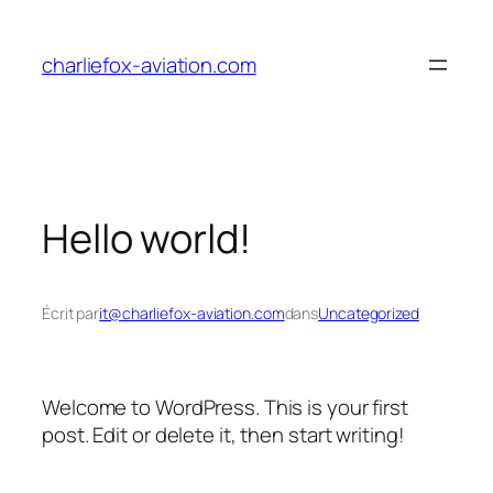
Aller
au
charliefox-aviation.com
contenu
Hello world!
Écrit par
it@charliefox-aviation.com
dans
Uncategorized
Welcome to WordPress. This is your first
post. Edit or delete it, then start writing!